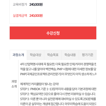
교육비정가
240,000원
실결제금액
240,000원
수강신청
과정소개
학습대상
학습목표
학습내용
평가기준
4차 산업혁명시대에 꼭 필요한, 더욱 필요한 인재,커리어 경쟁력을 한단계 높이
적을 알고 나를 알아야 백전백승, PMP 시험에 대한 자세한 정보를 담았다!
PMP(국제공인프로젝트관리전문가)이 무엇인지 아직 생소하게 느껴지시는 분들
과정
체계적인 커리큘럼이 빛나는 강의!
소개
STEP 1 : PMBOK 기준 1~13장까지의 내용을 담아 기본과정에 대한 설명을
STEP 2 : 핵심요약만 3강으로 줄여 다시 한번 리뷰하실 수 있습니다.
STEP 3 : 이론 뿐 아니라 실전문제에 대비하실 수 있도록 250문제를 구비했
이론이 곧 실무라는 개념에 접근합니다. 마무리학습에 도움이 되었으면 합니다