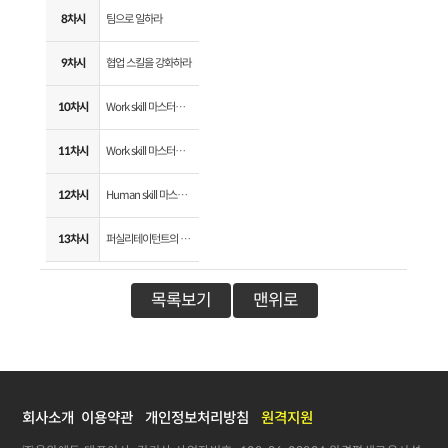
8차시
팀으로 일하라
9차시
협업 스킬을 강화하라
10차시
Work skill 마스터하기 - 똑똑한 보고
11차시
Work skill 마스터하기 - 효율적인 문서작성
12차시
Human skill 마스터하기- 프로의 커뮤니케이션
13차시
퍼실리테이턴트의 넛지
목록보기
맨위로
회사소개
이용약관
개인정보처리방침
원격지원