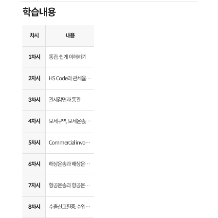
학습내용
차시
내용
1차시
통관, 쉽게 이해하기
2차시
HS Code와 관세율이란
3차시
관세감면과 통관
4차시
보세구역, 보세운송, 통관
5차시
Commercial invoice, packing list, 원산지 증명서
6차시
해상운송과 해상운송장
7차시
항공운송과 항공운송장
8차시
수출신고필증, 수입신고필증