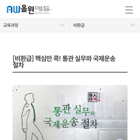
교육과정
비환급
[비환급] 핵심만 콕! 통관 실무와 국제운송
절차