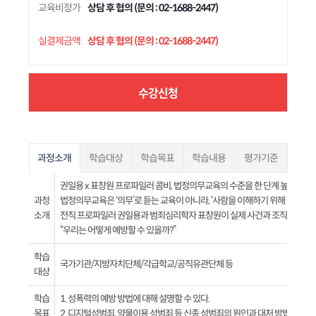
교육비정가
상담 후 협의 (문의 : 02-1688-2447)
실결제금액
상담 후 협의 (문의 : 02-1688-2447)
수강신청
과정소개
학습대상
학습목표
학습내용
평가기준
권일용 x 표창원 프로파일러 콤비, 법정의무교육의 수준을 한 단계 높이다!
과정
법정의무교육은 ‘의무’로 듣는 교육이 아니라, ‘사람을 이해하기 위해 듣는 교육
소개
전직 프로파일러 권일용과 범죄심리학자 표창원이 실제 사건과 조직 내 관계
“우리는 어떻게 예방할 수 있을까?”
학습
국가기관/지방자치단체/각급학교/공직유관단체 등
대상
학습
1. 성폭력의 예방 방법에 대해 설명할 수 있다.
목표
2. 디지털성범죄, 약물이용 성범죄 등 신종 성범죄의 원인과 대처 방법에 대해 