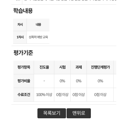
학습내용
차시
내용
1차시
성폭력 예방 교육
평가기준
평가항목
진도율
시험
과제
진행단계평가
수료기
평가비율
-
0%
0%
0%
-
수료조건
100% 이상
0점 이상
0점 이상
0점 이상
0점 이
목록보기
맨위로