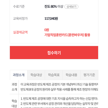
수료기준
진도 80%
이상
상세보기
교육비정가
117,040원
0원
실결제금액
기업직업훈련카드(훈련바우처) 활용
접수하기
과정소개
학습대상
학습목표
학습내용
평가기준
과정
이 교육과정은 반도체 제조 공정의 기본 개념부터 최신 기술 동향까지 체계적
소개
반도체 8대 공정의 원리와 실무 적용 사례를 통해 제조 현장의 이해도를 높이고
1. 반도체 제조 공정에 대한 기초 지식을 습득하고자 하는 신입 엔지니어 및 
학습
2. 반도체 관련 부서에서 공정 관리와 개선을 담당하는 실무자 및 관리자
대상