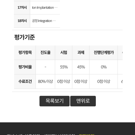
17차시
Ion Implantation 공정 이해
18차시
공정 Integration 및 최신 기술
평가기준
평가항목
진도율
시험
과제
진행단계평가
수료기
평가비율
-
55%
45%
0%
-
수료조건
80% 이상
0점 이상
0점 이상
0점 이상
60점 이
목록보기
맨위로