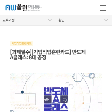
교육과정
환급
[과제필수][기업직업훈련카드] 반도체
A클래스: 8대 공정