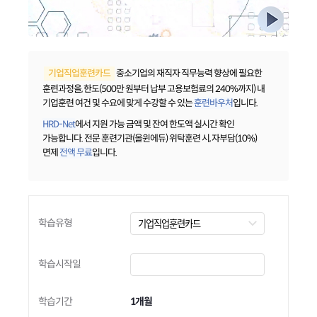
중소기업의 재직자 직무능력 향상에 필요한
훈련과정을, 한도(500만 원부터 납부 고용보험료의 240%까지) 내
기업훈련 여건 및 수요에 맞게 수강할 수 있는
훈련바우처
입니다.
HRD-Net
에서 지원 가능 금액 및 잔여 한도액 실시간 확인
가능합니다. 전문 훈련기관(올윈에듀) 위탁훈련 시, 자부담(10%)
면제
전액 무료
입니다.
학습유형
학습시작일
학습기간
1개월