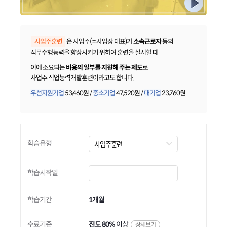
은 사업주( = 사업장 대표)가
소속근로자
등의
직무수행능력을 향상시키기 위하여 훈련을 실시할 때
이에 소요되는
비용의 일부를 지원해 주는 제도
로
사업주 직업능력개발훈련이라고도 합니다.
우선지원기업
53,460
원 /
중소기업
47,520원 /
대기업
23,760원
학습유형
학습시작일
학습기간
1개월
수료기준
진도 80%
이상
상세보기