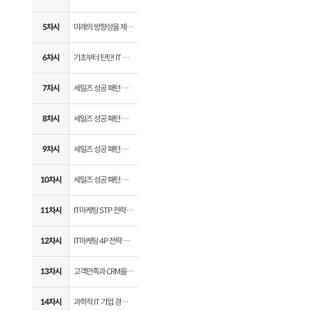
5차시
미래의 방향성을 제시하는 IT 트렌드 part 4. BCI(뇌-컴퓨터 인터페이스)
6차시
기초부터 탄탄! IT 비즈니스 모델 완전 정복
7차시
세일즈 성공 패턴 필수 4요소 part 1. 전략
8차시
세일즈 성공 패턴 필수 4요소 part 2. 운영
9차시
세일즈 성공 패턴 필수 4요소 part 3. 수익
10차시
세일즈 성공 패턴 필수 4요소 part 4. 콘텍스트
11차시
IT마케팅 STP 전략 수립 노하우
12차시
IT마케팅 4P 전략 수립 노하우
13차시
고객만족과 CRM을 위한 기본 원리들
14차시
과학적 IT 기업 경영을 위한 CRM 솔루션