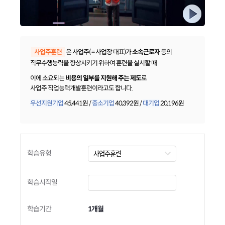
은 사업주( = 사업장 대표)가
소속근로자
등의
직무수행능력을 향상시키기 위하여 훈련을 실시할 때
이에 소요되는
비용의 일부를 지원해 주는 제도
로
사업주 직업능력개발훈련이라고도 합니다.
우선지원기업
45,441
원 /
중소기업
40,392원 /
대기업
20,196원
학습유형
학습시작일
학습기간
1개월