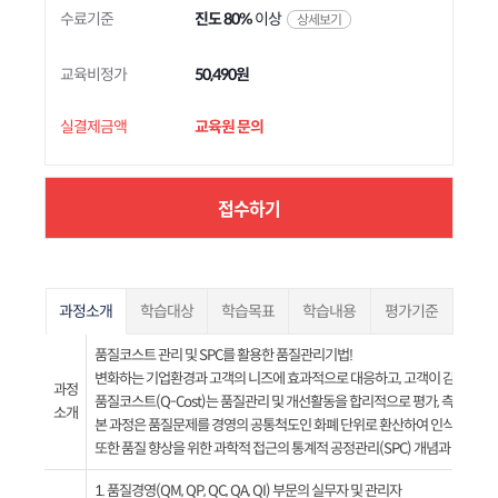
수료기준
진도 80%
이상
상세보기
교육비정가
50,490원
실결제금액
교육원 문의
접수하기
과정소개
학습대상
학습목표
학습내용
평가기준
품질코스트 관리 및 SPC를 활용한 품질관리기법!
변화하는 기업환경과 고객의 니즈에 효과적으로 대응하고, 고객이 감동하는
과정
품질코스트(Q-Cost)는 품질관리 및 개선활동을 합리적으로 평가, 측정, 관
소개
본 과정은 품질문제를 경영의 공통척도인 화폐 단위로 환산하여 인식, 평가하
또한 품질 향상을 위한 과학적 접근의 통계적 공정관리(SPC) 개념과 데이
1. 품질경영(QM, QP, QC, QA, QI) 부문의 실무자 및 관리자