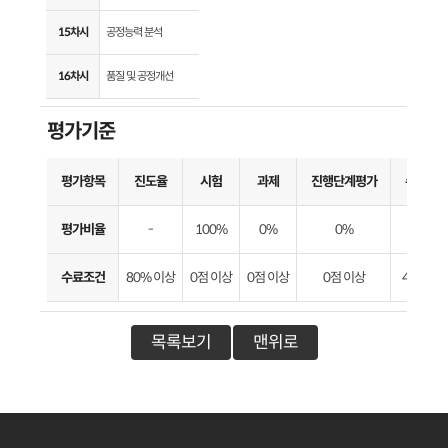
15차시
공정능력 분석
16차시
품질 및 공정개선
평가기준
평가항목
진도율
시험
과제
진행단계평가
수료기
평가비율
-
100%
0%
0%
-
수료조건
80% 이상
0점 이상
0점 이상
0점 이상
40점 이
목록보기
맨위로