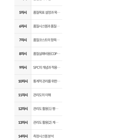
5차시
품질목표 설정과 목표관리 전개
6차시
품질시스템과 품질코스트
7차시
품질코스트의 항목별 분류
8차시
품질실패비용(COPQ) 활용
9차시
SPC의 개념과 적용절차
10차시
통계적 관리를 위한 기초통계
11차시
관리도의 이해
12차시
관리도 활용(1) 평균 및 개별값
13차시
관리도 활용(2) 계량형 관리도와 계수형 관리도
14차시
측정시스템 분석