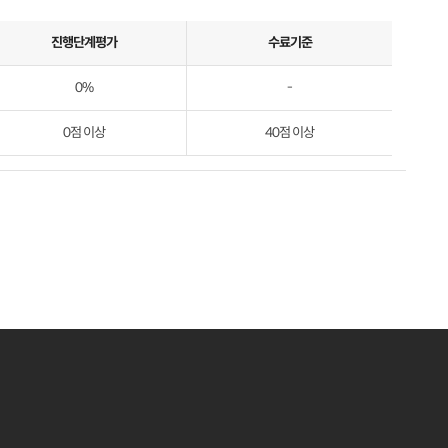
진행단계평가
수료기준
0%
-
0점 이상
40점 이상