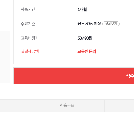
학습기간
1개월
진도 80%
이상
수료기준
상세보기
교육비정가
50,490원
실결제금액
교육원 문의
접
학습목표