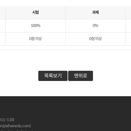
시험
과제
100%
0%
0점 이상
0점 이상
목록보기
맨위로
11-13호
allwinedu.com)