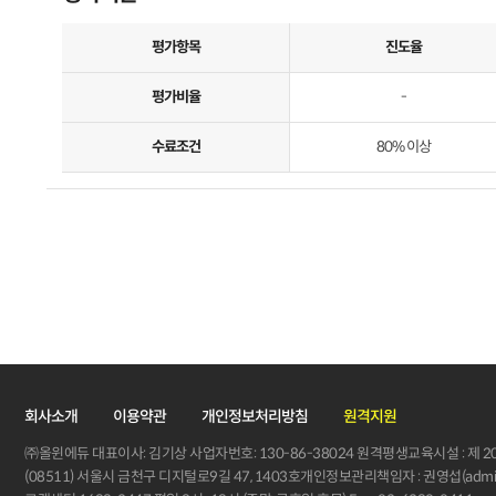
평가항목
진도율
평가비율
-
수료조건
80% 이상
회사소개
이용약관
개인정보처리방침
원격지원
㈜올윈에듀 대표이사: 김기상 사업자번호: 130-86-38024 원격평생교육시설 : 제 20
(08511) 서울시 금천구 디지털로9길 47, 1403호개인정보관리책임자 : 권영섭(admin@