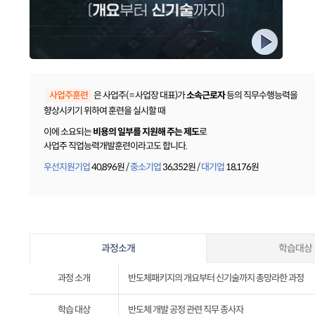
은 사업주( = 사업장 대표)가
소속근로자
등의 직무수행능력을
향상시키기 위하여 훈련을 실시할 때
이에 소요되는
비용의 일부를 지원해 주는 제도
로
사업주 직업능력개발훈련이라고도 합니다.
우선지원기업
40,896
원 /
중소기업
36,352원 /
대기업
18,176원
과정소개
학습대상
과정 소개
반도체패키지의 개요부터 신기술까지 총망라한 과정
학습 대상
반도체 개발 공정 관련 직무 종사자