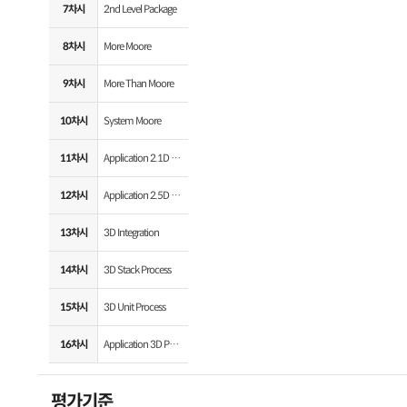
7차시
2nd Level Package
8차시
More Moore
9차시
More Than Moore
10차시
System Moore
11차시
Application 2.1D Package
12차시
Application 2.5D Package
13차시
3D Integration
14차시
3D Stack Process
15차시
3D Unit Process
16차시
Application 3D Package
평가기준