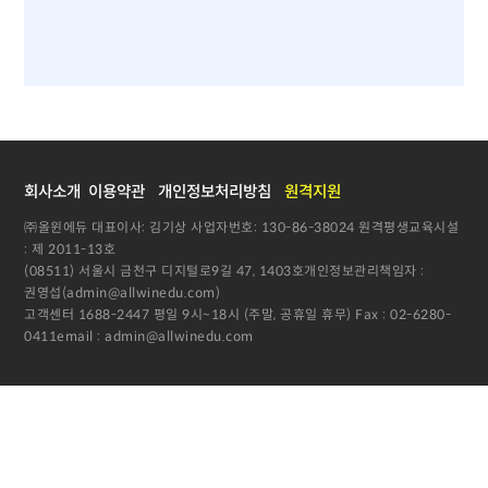
회사소개
이용약관
개인정보처리방침
원격지원
㈜올윈에듀 대표이사: 김기상 사업자번호: 130-86-38024 원격평생교육시설
: 제 2011-13호
(08511) 서울시 금천구 디지털로9길 47, 1403호개인정보관리책임자 :
권영섭(admin@allwinedu.com)
고객센터 1688-2447 평일 9시~18시 (주말, 공휴일 휴무) Fax : 02-6280-
0411email : admin@allwinedu.com