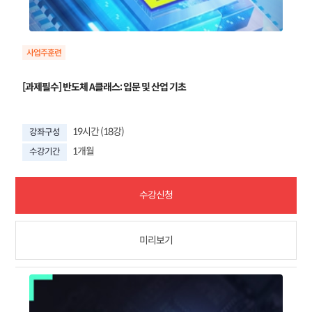
[과제필수] 반도체 A클래스: 입문 및 산업 기초
19시간 (18강)
강좌구성
1개월
수강기간
수강신청
미리보기