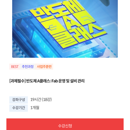
BEST
추천과정
[과제필수] 반도체 A클래스: Fab 운영 및 설비 관리
19시간 (18강)
강좌구성
1개월
수강기간
수강신청