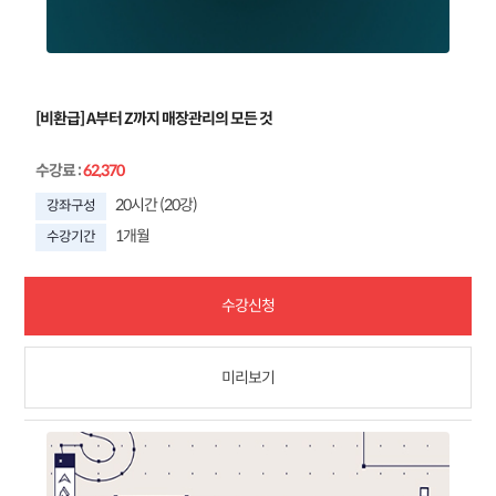
[비환급] A부터 Z까지 매장관리의 모든 것
수강료
:
62,370
20시간 (20강)
강좌구성
1개월
수강기간
수강신청
미리보기