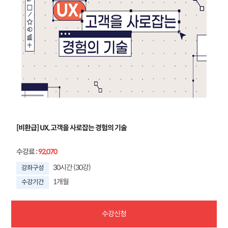
[비환급] UX, 고객을 사로잡는 경험의 기술
수강료
:
92,070
30시간 (30강)
강좌구성
1개월
수강기간
수강신청