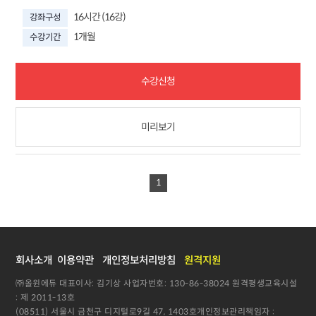
16시간 (16강)
강좌구성
1개월
수강기간
수강신청
미리보기
1
회사소개
이용약관
개인정보처리방침
원격지원
㈜올윈에듀 대표이사: 김기상 사업자번호: 130-86-38024 원격평생교육시설
: 제 2011-13호
(08511) 서울시 금천구 디지털로9길 47, 1403호개인정보관리책임자 :