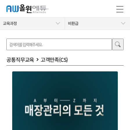
교육과정
비환급
공통직무교육
고객만족(CS)