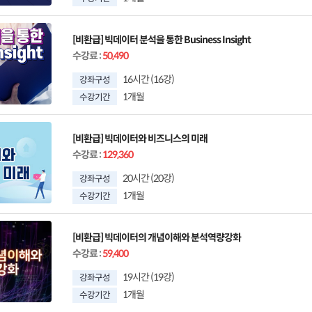
[비환급] 빅데이터 분석을 통한 Business Insight
수강료
:
50,490
16시간 (16강)
강좌구성
1개월
수강기간
[비환급] 빅데이터와 비즈니스의 미래
수강료
:
129,360
20시간 (20강)
강좌구성
1개월
수강기간
[비환급] 빅데이터의 개념이해와 분석역량강화
수강료
:
59,400
19시간 (19강)
강좌구성
1개월
수강기간