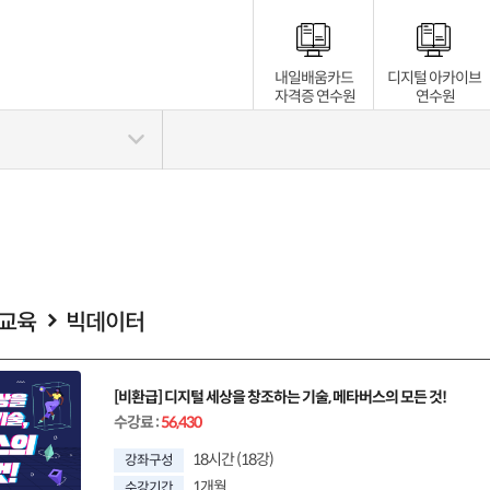
내일배움카드
디지털 아카이브
자격증 연수원
연수원
술교육
빅데이터
[비환급] 디지털 세상을 창조하는 기술, 메타버스의 모든 것!
수강료
:
56,430
18시간 (18강)
강좌구성
1개월
수강기간