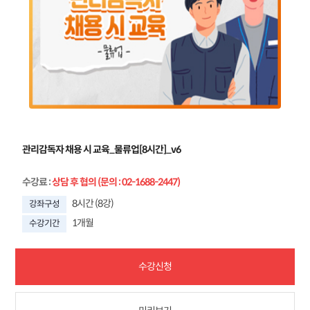
관리감독자 채용 시 교육_물류업[8시간]_v6
수강료
:
상담 후 협의 (문의 : 02-1688-2447)
8시간 (8강)
강좌구성
1개월
수강기간
수강신청