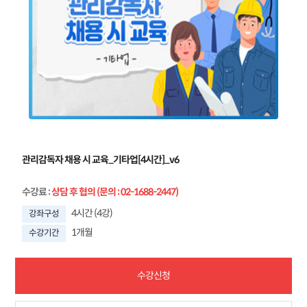
관리감독자 채용 시 교육_기타업[4시간]_v6
수강료
:
상담 후 협의 (문의 : 02-1688-2447)
4시간 (4강)
강좌구성
1개월
수강기간
수강신청