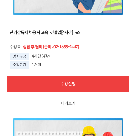
관리감독자 채용 시 교육_건설업[4시간]_v6
수강료
:
상담 후 협의 (문의 : 02-1688-2447)
4시간 (4강)
강좌구성
1개월
수강기간
수강신청
미리보기