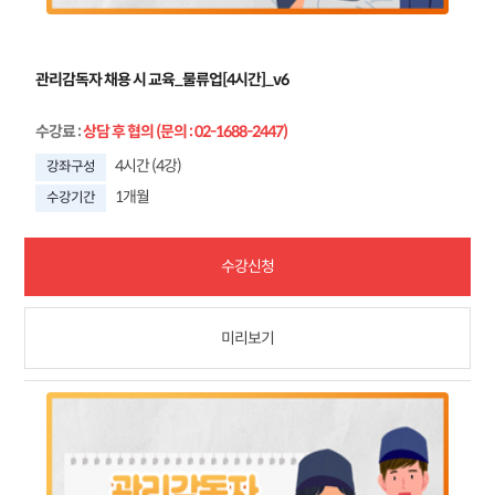
관리감독자 채용 시 교육_물류업[4시간]_v6
수강료
:
상담 후 협의 (문의 : 02-1688-2447)
4시간 (4강)
강좌구성
1개월
수강기간
수강신청
미리보기