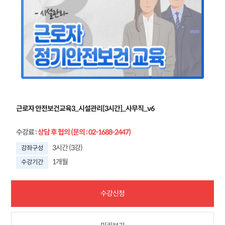
근로자 안전보건교육3_시설관리[3시간]_사무직_v6
수강료
:
상담 후 협의 (문의 : 02-1688-2447)
3시간 (3강)
강좌구성
1개월
수강기간
수강신청