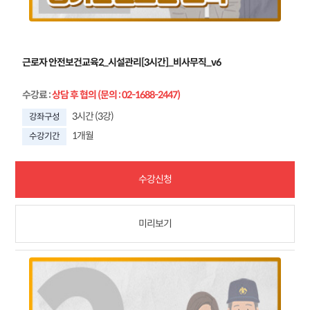
근로자 안전보건교육2_시설관리[3시간]_비사무직_v6
수강료
:
상담 후 협의 (문의 : 02-1688-2447)
3시간 (3강)
강좌구성
1개월
수강기간
수강신청
미리보기