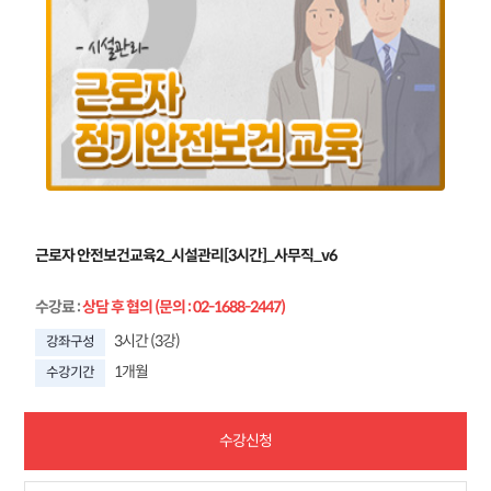
근로자 안전보건교육2_시설관리[3시간]_사무직_v6
수강료
:
상담 후 협의 (문의 : 02-1688-2447)
3시간 (3강)
강좌구성
1개월
수강기간
수강신청