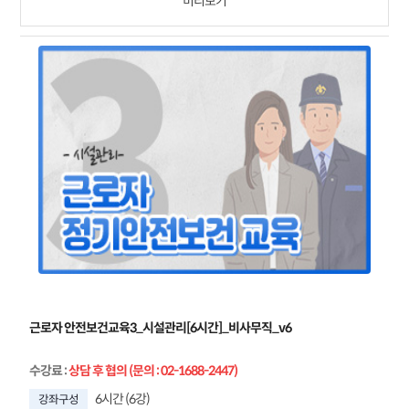
미리보기
근로자 안전보건교육3_시설관리[6시간]_비사무직_v6
수강료
:
상담 후 협의 (문의 : 02-1688-2447)
6시간 (6강)
강좌구성