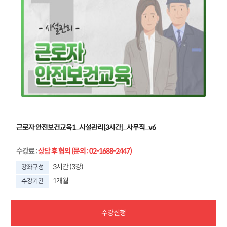
근로자 안전보건교육1_시설관리[3시간]_사무직_v6
수강료
:
상담 후 협의 (문의 : 02-1688-2447)
3시간 (3강)
강좌구성
1개월
수강기간
수강신청