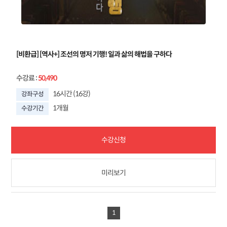
[비환급] [역사+] 조선의 명저 기행! 일과 삶의 해법을 구하다
수강료
:
50,490
16시간 (16강)
강좌구성
1개월
수강기간
수강신청
미리보기
1