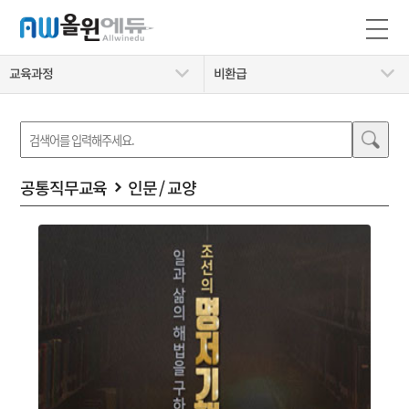
교육과정
비환급
공통직무교육
인문 / 교양